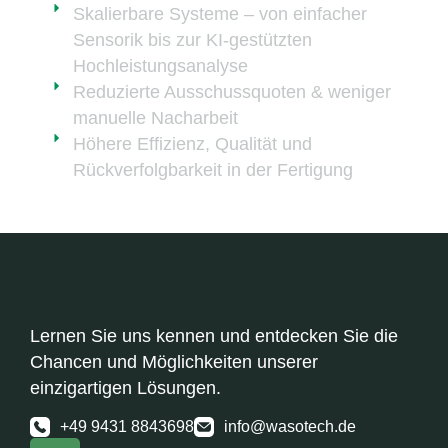
Skalierbare Systeme – von einfacher
Sensorik bis zur KI-gestützten
Hochleistungsanalyse
Reduzierte Ausschussquoten & weniger
manuelle Nacharbeit
Höhere Effizienz, Qualität und
Rückverfolgbarkeit in der Fertigung
Lernen Sie uns kennen und entdecken Sie die
Chancen und Möglichkeiten unserer
einzigartigen Lösungen.
+49 9431 8843698
info@wasotech.de